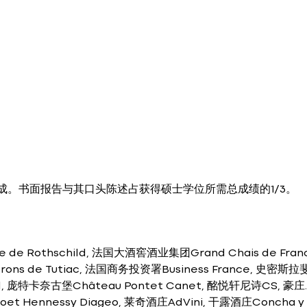
。书面报告与其口头陈述占获得硕士学位所需总成绩的1/3。
de Rothschild, 法国大酒窖酒业集团Grand Chais de Franc
erons de Tutiac, 法国商务投资署Business France, 史密斯
rnard, 庞特卡奈古堡Château Pontet Canet, 酩悦轩尼诗CS, 豪
 Hennessy Diageo, 莱奇酒庄AdVini, 干露酒庄Concha y T