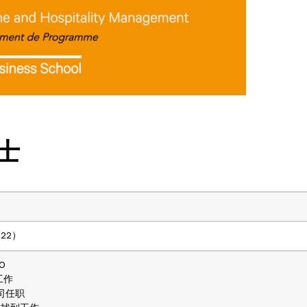
士
022）
0
工作
司任职