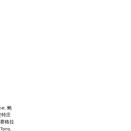
e, 鲍
拉斐特庄
庄.赛格拉
oro,