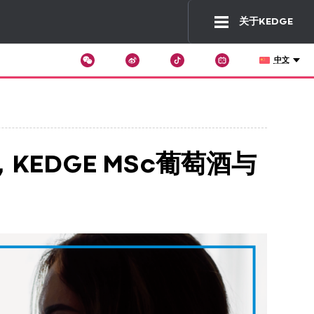
关于KEDGE
中文
Wechat
Tiktok
Changer
de
langue
炉，KEDGE MSc葡萄酒与