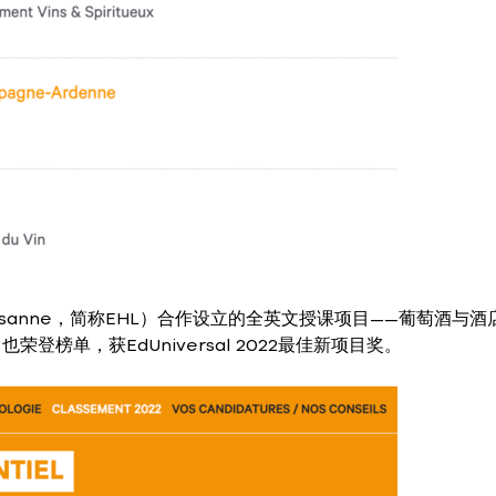
e Lausanne，简称EHL）合作设立的全英文授课项目——葡萄酒与
ent）也荣登榜单，获EdUniversal 2022最佳新项目奖。