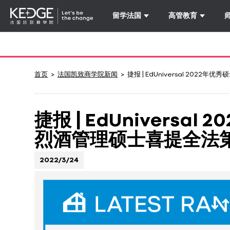
留学法国
高管教育
Back
to
homepage
Kedge
首页
法国凯致商学院新闻
捷报 | EdUniversal 20
Business
School
捷报 | EdUnivers
烈酒管理硕士喜提全法
2022/3/24