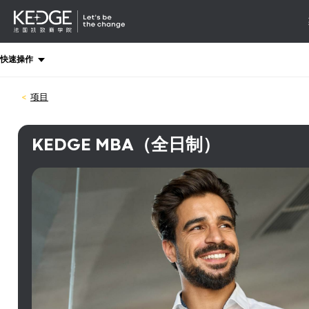
详情
-
导航
Back
快速操作
to
homepage
项目
Kedge
Business
School
KEDGE MBA（全日制）