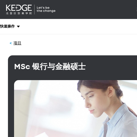
详情
-
导航
Back
快速操作
to
homepage
项目
Kedge
Business
School
MSc 银行与金融硕士