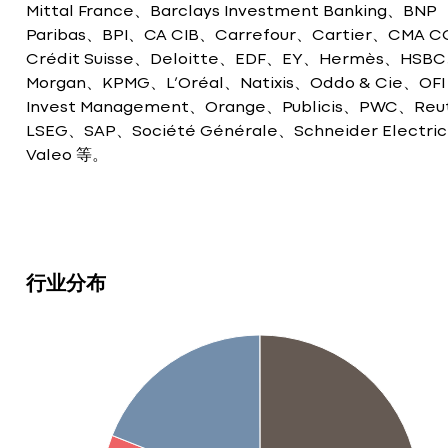
Mittal France、Barclays Investment Banking、BNP
Paribas、BPI、CA CIB、Carrefour、Cartier、CMA 
Crédit Suisse、Deloitte、EDF、EY、Hermès、HSB
Morgan、KPMG、L’Oréal、Natixis、Oddo & Cie、OFI
Invest Management、Orange、Publicis、PWC、Reut
LSEG、SAP、Société Générale、Schneider Electri
Valeo 等。
行业分布