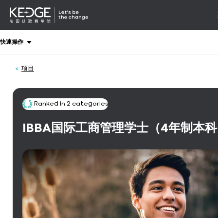
详情
-
导航
Back
快速操作
to
homepage
项目
Kedge
Business
School
Ranked in 2 categories
IBBA国际工商管理学士（4年制本