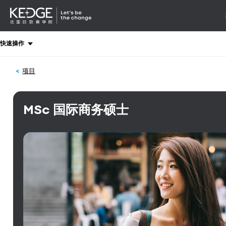
详情
-
导航
Back
快速操作
to
homepage
项目
Kedge
Business
School
MSc 国际商务硕士