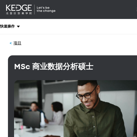
详情
-
导航
Back
快速操作
to
homepage
项目
Kedge
Business
School
MSc 商业数据分析硕士