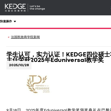
详情
-
导航
Back
快速操作
to
homepage
Kedge
法国凯致商学院新闻
Business
School
学生认可，实力认证！KEDGE四位硕士
主任荣获2025年Eduniversal教学奖
2025/10/28
9月18日，2025年度Eduniversal教学奖颁奖典礼在巴黎