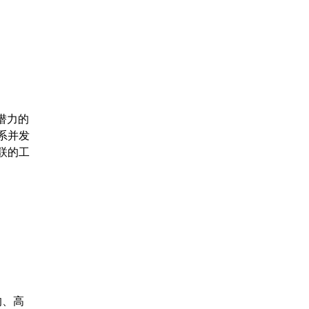
潜力的
系并发
联的工
的、高