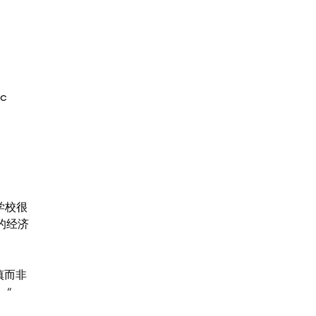
c
学校很
的经济
慎而非
。”