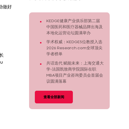
动做好
KEDGE健康产业俱乐部第二届
中国医药和医疗器械品牌出海及
本地化运营论坛圆满举办
学术权威：KEDGE5位教授入选
2026 Research.com全球顶尖
学者榜单
长
u
共话迭代 赋能未来：上海交通大
学-法国凯致商学院国际在职
MBA项目产业咨询委员会首届会
议圆满落幕
查看全部新闻