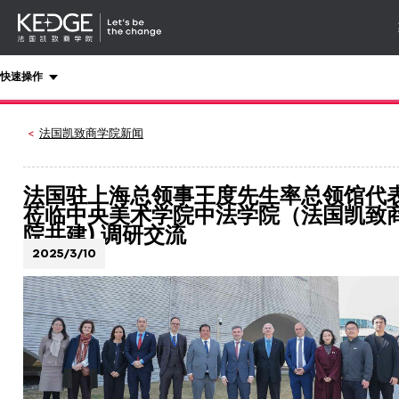
详情
-
导航
Back
快速操作
to
homepage
Kedge
法国凯致商学院新闻
Business
School
法国驻上海总领事王度先生率总领馆代
莅临中央美术学院中法学院（法国凯致
院共建) 调研交流
2025/3/10