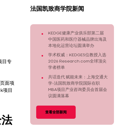
法国凯致商学院新闻
KEDGE健康产业俱乐部第二届
中国医药和医疗器械品牌出海及
本地化运营论坛圆满举办
学术权威：KEDGE5位教授入选
2026 Research.com全球顶尖
项目专
学者榜单
共话迭代 赋能未来：上海交通大
陆页面项
学-法国凯致商学院国际在职
MBA项目产业咨询委员会首届会
ck项目
议圆满落幕
查看全部新闻
全法