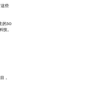
有这些
主的30
科技。
项目，