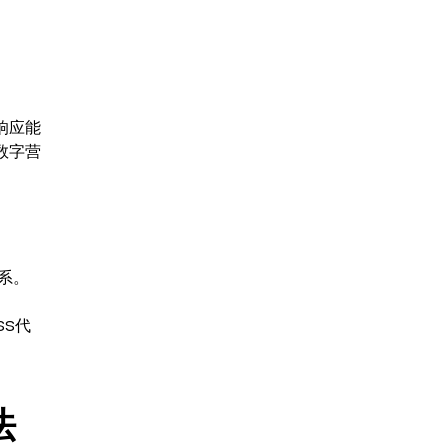
响应能
数字营
系。
SS代
法