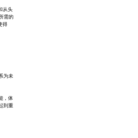
和从头
所需的
使得
系为未
能，体
起到重