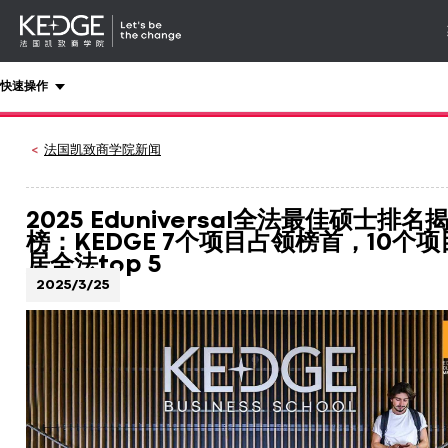
详情
-
导航
Back
快速操作
to
homepage
Kedge
法国凯致商学院新闻
Business
School
2025 Eduniversal全法最佳硕士排名
榜：KEDGE 7个项目占领榜首，10个项
居全法top 5
2025/3/25