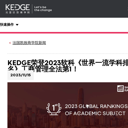
详情
-
导航
Back
快速操作
to
homepage
Kedge
法国凯致商学院新闻
Business
School
KEDGE荣登2023软科《世界一流学科
名》工商管理全法第1！
2023/11/15