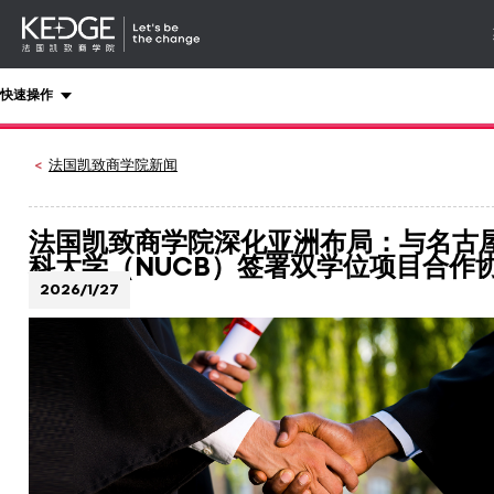
详情
-
导航
Back
快速操作
to
homepage
Kedge
法国凯致商学院新闻
Business
School
法国凯致商学院深化亚洲布局：与名古
科大学（NUCB）签署双学位项目合作
2026/1/27