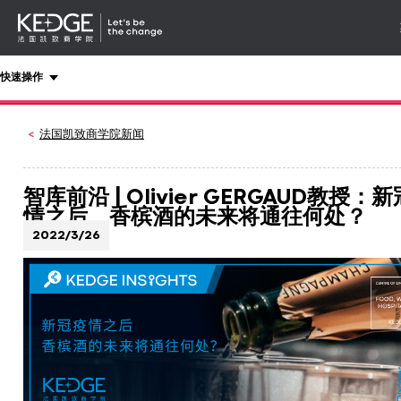
详情
-
导航
Back
快速操作
to
homepage
Kedge
法国凯致商学院新闻
Business
School
智库前沿 | Olivier GERGAUD教授：
情之后，香槟酒的未来将通往何处？
2022/3/26