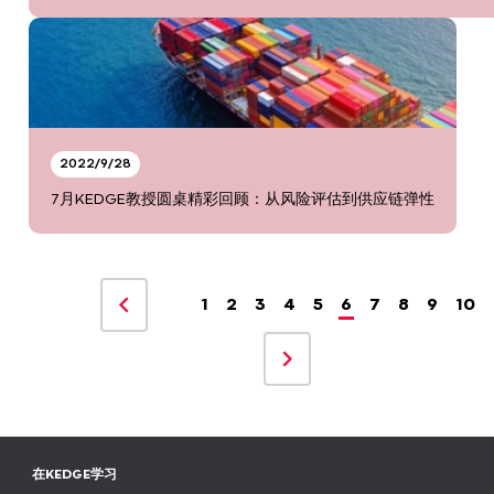
2022/9/28
7月KEDGE教授圆桌精彩回顾：从风险评估到供应链弹性
1
2
3
4
5
6
7
8
9
10
在KEDGE学习